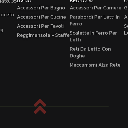
nato, 35
LIVING
BEDROOM
O
Accessori Per Bagno
Accessori Per Camere
G
toceto
Accessori Per Cucine
Parabordi Per Letti In
A
Ferro
Accessori Per Tavoli
S
59
Scalette In Ferro Per
L
Reggimensole - Staffe
Letti
Reti Da Letto Con
Doghe
Meccanismi Alza Rete