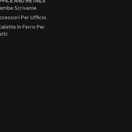
FFICE AND RETAILS
ambe Scrivanie
ccessori Per Ufficio
calette In Ferro Per
etti