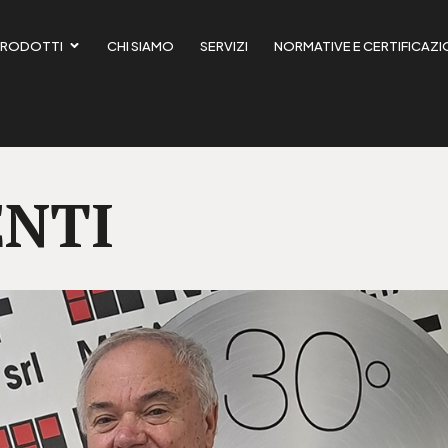
English
(
Inglese
)
Italiano
PRODOTTI
CHI SIAMO
SERVIZI
NORMATIVE E CERTIFICAZI
to su
wpml.org
come sito di sviluppo. Passa a una chiave del sito di produzione p
NTI