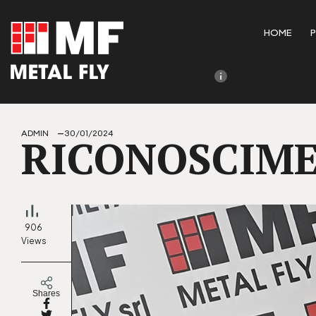
HOME
Questo sito è registra
ADMIN
30/01/2024
RICONOSCIME
906
Views
Shares