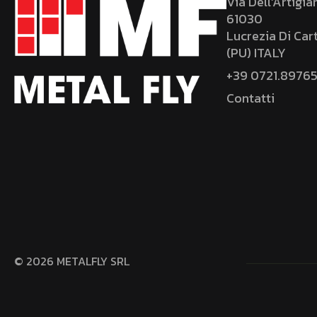
Via Dell’Artigia
61030
Lucrezia Di Car
(PU) ITALY
+39 0721.8976
Contatti
© 2026 METALFLY SRL