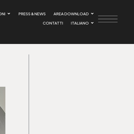
ONI
PRESS & NEWS
AREA DOWNLOAD
CONTATTI
ITALIANO
er
remove this banner
.